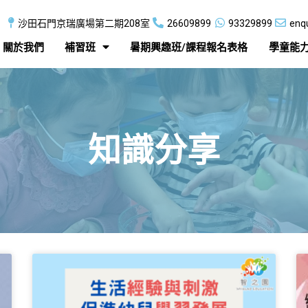
沙田石門京瑞廣場第二期208室
26609899
93329899
enq
關於我們
補習班
暑期興趣班/課程報名​表格​
學童能
知識分享