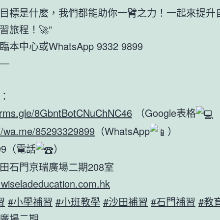
目標是什麼，我們都能助你一臂之力！一起來提升
習旅程！🚀”
本中心或WhatsApp 9332 9899
—
：
forms.gle/8GbntBotCNuChNC46
（Google表格
://wa.me/85293329899
（WhatsApp
）
899（電話
）
田石門京瑞廣場二期208室
wiseladeducation.com.hk
習
#小學補習
#小班教學
#沙田補習
#石門補習
#教
廣場二期