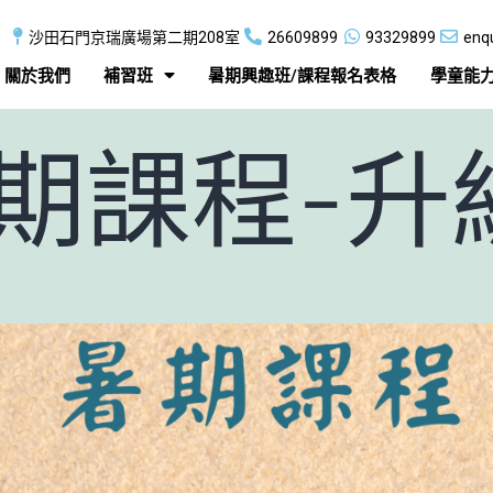
沙田石門京瑞廣場第二期208室
26609899
93329899
enq
關於我們
補習班
暑期興趣班/課程報名​表格​
學童能
暑期課程-