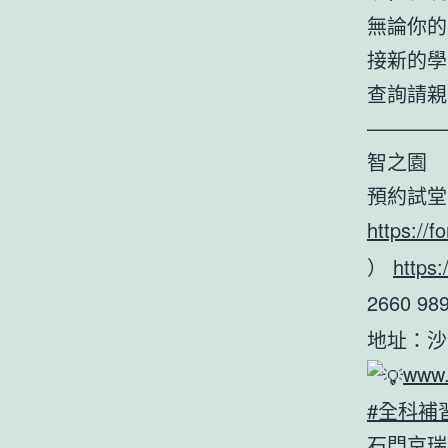
無論你的
接新的學
查詢請親臨
————
智之園
預約試堂
https://
）
https
2660 9
地址：沙
www.
#全科補
石門京瑞